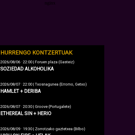
HURRENGO KONTZERTUAK
·
2026/08/06
22:00 | Foruen plaza (Gasteiz)
SOZIEDAD ALKOHOLIKA
·
2026/08/07
22:00 | Txosnagunea (Erromo, Getxo)
HAMLET + DERIBA
·
2026/08/07
20:30 | Groove (Portugalete)
ETHEREAL SIN + HERIO
·
2026/08/09
19:30 | Zorrotzako gaztetxea (Bilbo)