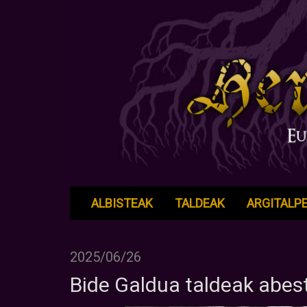
ALBISTEAK
TALDEAK
ARGITALP
2025/06/26
Bide Galdua taldeak abest