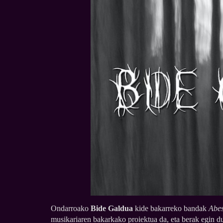
Ondarroako
Bide Galdua
kide bakarreko bandak
Abes
musikariaren bakarkako proiektua da, eta berak egin d