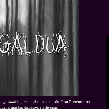
ti galduak
bigarren maketa sareratu du.
Iosu Pertrocanter
u dena: musika, grabazioa eta diseinua.