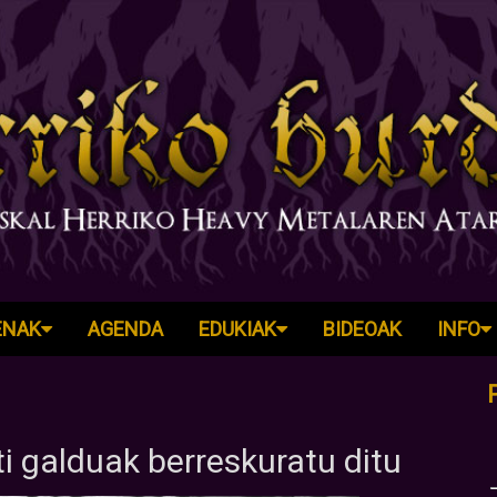
ENAK
AGENDA
EDUKIAK
BIDEOAK
INFO
i galduak berreskuratu ditu