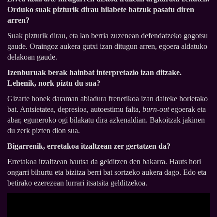
Orduko suak pizturik dirau hilabete batzuk pasatu diren
arren?
Suak pizturik dirau, eta lan berria zuzenean defendatzeko gogotsu
gaude. Oraingoz aukera gutxi izan ditugun arren, egoera aldatuko
delakoan gaude.
Izenburuak berak hainbat interpretazio izan ditzake.
Lehenik, nork piztu du sua?
Gizarte honek daraman abiadura frenetikoa izan daiteke horietako
bat. Antsietatea, depresioa, autoestimu falta,
burn-out
egoerak eta
abar, eguneroko ogi bilakatu dira azkenaldian. Bakoitzak jakinen
du zerk pizten dion sua.
Bigarrenik, erretakoa itzaltzean zer gertatzen da?
Erretakoa itzaltzean hautsa da gelditzen den bakarra. Hauts hori
ongarri bihurtu eta bizitza berri bat sortzeko aukera dago. Edo eta
betirako ezerezean lurrari itsatsita gelditzekoa.