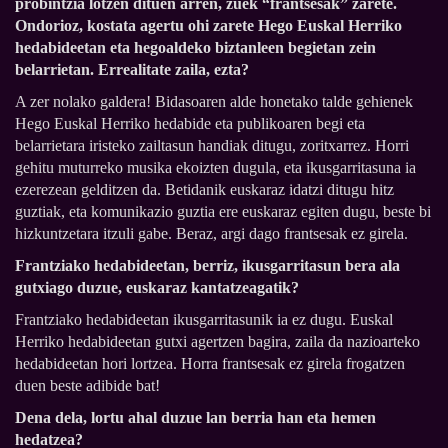
probintzia lotzen dituen arren, zuek “frantsesak” zarete.
Ondorioz, kostata agertu ohi zarete Hego Euskal Herriko
hedabideetan eta hegoaldeko biztanleen begietan zein
belarrietan. Errealitate zaila, ezta?
A zer nolako galdera! Bidasoaren alde honetako talde gehienek
Hego Euskal Herriko hedabide eta publikoaren begi eta
belarrietara iristeko zailtasun handiak ditugu, zoritxarrez. Horri
gehitu muturreko musika ekoizten dugula, eta ikusgarritasuna ia
ezerezean gelditzen da. Betidanik euskaraz idatzi ditugu hitz
guztiak, eta komunikazio guztia ere euskaraz egiten dugu, beste bi
hizkuntzetara itzuli gabe. Beraz, argi dago frantsesak ez girela.
Frantziako hedabideetan, berriz, ikusgarritasun bera ala
gutxiago duzue, euskaraz kantatzeagatik?
Frantziako hedabideetan ikusgarritasunik ia ez dugu. Euskal
Herriko hedabideetan gutxi agertzen bagira, zaila da nazioarteko
hedabideetan hori lortzea. Horra frantsesak ez girela frogatzen
duen beste adibide bat!
Dena dela, lortu ahal duzue lan berria han eta hemen
hedatzea?