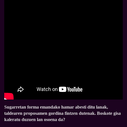
Sugarretan forma emandako hamar abesti ditu lanak,
taldearen proposamen gordina fintzen dutenak. Boskote gisa
kaleratu duzuen lan osoena da?