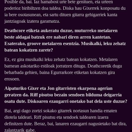
Posible da, bai. Iaz hamabost urte bete genituen, eta urteen
poderioz biribiltzen doa taldea. Diska hau Gixerrek konposatu du
ia bere osotasunean, eta sartu dituen gitarra gehigarriek kanta
jantziagoak izatera garamatza.
Deathcore etiketa aukeratu duzue, muturreko metalaren
beste aldagai batzuk ere nabari diren arren kantetan.
Esaterako, groove metalaren esentzia. Musikalki, leku zehatz
batean kokatzen zarete?
Ez, ez gira musikalki leku zehatz batean kokatzen. Metalaren
barnean askotariko estiloak jorratzen ditugu. Deathcoretik dugu
beharbada gehien, baina Egurrarkore etiketan kokatzen gira
erosoen.
Aipaturiko Gixer eta Jon gitarristen ekarpena agerian
geratzen da. Riff pisutsu bezain sendoen bilduma deigarria
osatu dute. Diskoaren ezaugarri onetako bat dela uste duzue?
Bai, argi dago zortzi sokako gitarrek nortasun handia ematen
diotela taldeari. Riff pisutsu eta sendoek taldearen izaera
definitzen dute. Beraz, bai, lanaren ezaugarri nagusietako bat dira,
zalantzarik gabe.