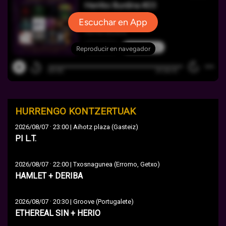
HURRENGO KONTZERTUAK
·
2026/08/07
23:00 | Aihotz plaza (Gasteiz)
PI L.T.
·
2026/08/07
22:00 | Txosnagunea (Erromo, Getxo)
HAMLET + DERIBA
·
2026/08/07
20:30 | Groove (Portugalete)
ETHEREAL SIN + HERIO