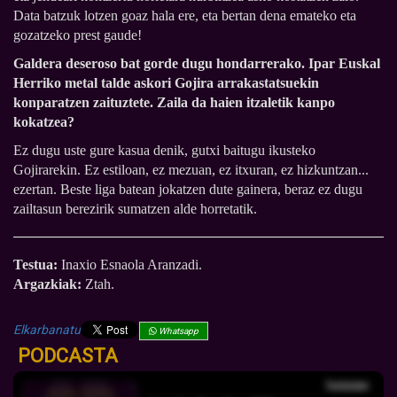
Data batzuk lotzen goaz hala ere, eta bertan dena emateko eta
gozatzeko prest gaude!
Galdera deseroso bat gorde dugu hondarrerako. Ipar Euskal
Herriko metal talde askori Gojira arrakastatsuekin
konparatzen zaituztete. Zaila da haien itzaletik kanpo
kokatzea?
Ez dugu uste gure kasua denik, gutxi baitugu ikusteko
Gojirarekin. Ez estiloan, ez mezuan, ez itxuran, ez hizkuntzan...
ezertan. Beste liga batean jokatzen dute gainera, beraz ez dugu
zailtasun berezirik sumatzen alde horretatik.
Testua:
Inaxio Esnaola Aranzadi.
Argazkiak:
Ztah.
Elkarbanatu
Whatsapp
PODCASTA