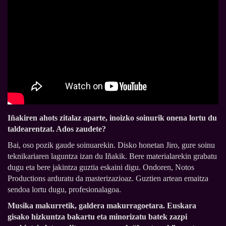
Iñakiren ahots zitalaz aparte, inoizko soinurik onena lortu du
taldearentzat. Ados zaudete?
Bai, oso pozik gaude soinuarekin. Disko honetan Jiro, gure soinu
teknikariaren laguntza izan du Iñakik. Bere materialarekin grabatu
dugu eta bere jakintza guztia eskaini digu. Ondoren, Notos
Productions arduratu da masterizazioaz. Guztien artean emaitza
sendoa lortu dugu, profesionalagoa.
Musika makurretik, galdera makurragoetara. Euskara
gisako hizkuntza bakartu eta minorizatu batek zazpi