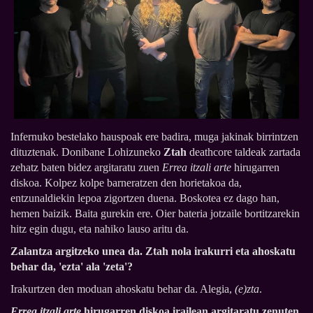
Infernuko bestelako hauspoak ere badira, muga jakinak birrintzen
dituztenak. Donibane Lohizuneko
Ztah
deathcore taldeak zartada
zehatz baten bidez argitaratu zuen
Errea itzali arte
hirugarren
diskoa. Kolpez kolpe barneratzen den horietakoa da,
entzunaldiekin lepoa zigortzen duena. Boskotea ez dago han,
hemen baizik. Baita gurekin ere. Oier bateria jotzaile bortitzarekin
hitz egin dugu, eta nahiko lauso aritu da.
Zalantza argitzeko unea da. Ztah nola irakurri eta ahoskatu
behar da, 'ezta' ala 'zeta'?
Irakurtzen den moduan ahoskatu behar da. Alegia,
(e)zta
.
Errea itzali arte
hirugarren diskoa irailean argitaratu zenuten.