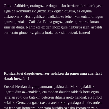
Gutxi. Adibidez, oraingoz ez dugu disko berriaren kritikarik jaso.
Egia da komunikazio guztia guk egiten dugula, ez dugula
diskoetxerik. Horri gehitzen badizkiozu lehen komentatu ditugun
gauza guztiak... Zaila da. Baina gogoz gaude, gure proiektuan
sinisten dugu. Nahiz eta ez den inoiz gure helburua izan, aspaldi
barneratu ginuen ez ginela inoiz rock star batzuk izanen!
Kontzertuei dagokienez, zer nolakoa da panorama zuentzat
datak lortzeko?
Euskal Herrian dugun panorama jakina da. Makro jaialdiak
ugaritu dira azkenaldian, eta modan dauden taldeek horu egun
jarraian
sold out
batekin betetzen dituzte areto handiak eta futbol
zelaiak. Geroz eta gaztetxe eta areto txiki gutxiago daude, ordea,
eta jendeari kontzertu horietara hurbiltzea asko kostatzen zaio.