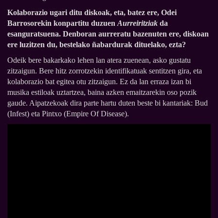
Kolaborazio ugari ditu diskoak, eta, batez ere, Odei
Barrosorekin konpartitu duzuen
Aurreiritziak
da
esanguratsuena. Denboran aurreratu bazenuten ere, diskoan
ere luzitzen du, bestelako ñabardurak dituelako, ezta?
Odeik bere bakarkako lehen lan atera zuenean, asko gustatu
zitzaigun. Bere hitz zorrotzekin identifikatuak sentitzen gira, eta
kolaborazio bat egitea otu zitzaigun. Ez da lan erraza izan bi
musika estiloak uztartzea, baina azken emaitzarekin oso pozik
gaude. Aipatzekoak dira parte hartu duten beste bi kantariak: Bud
(Infest) eta Pintxo (Empire Of Disease).