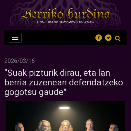
Nabegazioa
ireki
2026/03/16
"Suak pizturik dirau, eta lan
berria zuzenean defendatzeko
gogotsu gaude"