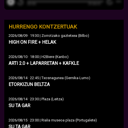
HURRENGO KONTZERTUAK
·
2026/08/09
19:30 | Zorrotzako gaztetxea (Bilbo)
HIGH ON FIRE + HELAK
·
2026/08/10
18:00 | H2Biere (Kanbo)
ARTI 2.0 + LAPARRETAN + KAFKLE
·
2026/08/14
22:45 | Txosnagunea (Gernika-Lumo)
ETORKIZUN BELTZA
·
2026/08/14
23:30 | Plaza (Leitza)
SU TA GAR
·
2026/08/15
23:00 | Rialia museoa plaza (Portugalete)
SU TA GAR