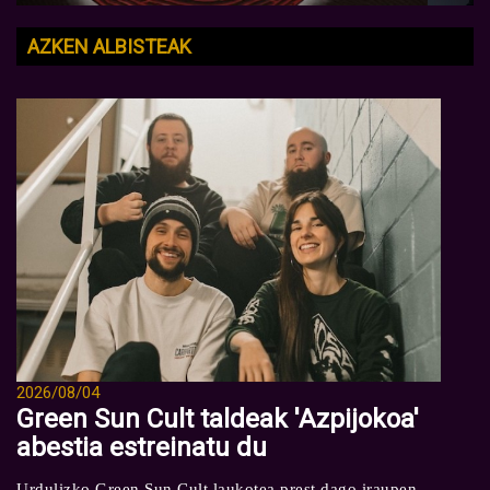
AZKEN ALBISTEAK
2026/08/04
Green Sun Cult taldeak 'Azpijokoa'
abestia estreinatu du
Urdulizko Green Sun Cult laukotea prest dago iraupen