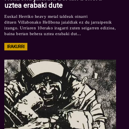
uztea erabaki dute
Euskal Herriko heavy metal taldeak oinarri
dituen Villabonako Hellbona jaialdiak ez du jarraipenik
izango. Urriaren 10erako iragarri zuten seigarren edizioa,
baina bertan behera uztea erabaki dut...
IRAKURRI