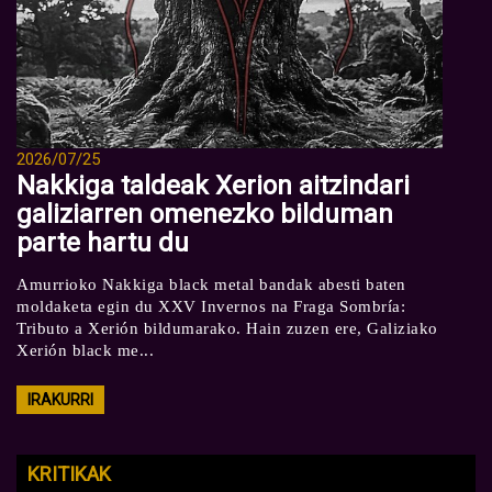
2026/07/25
Nakkiga taldeak Xerion aitzindari
galiziarren omenezko bilduman
parte hartu du
Amurrioko Nakkiga black metal bandak abesti baten
moldaketa egin du XXV Invernos na Fraga Sombría:
Tributo a Xerión bildumarako. Hain zuzen ere, Galiziako
Xerión black me...
IRAKURRI
KRITIKAK