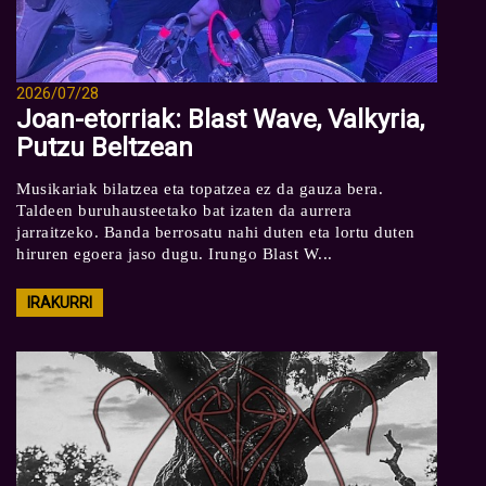
2026/07/28
Joan-etorriak: Blast Wave, Valkyria,
Putzu Beltzean
Musikariak bilatzea eta topatzea ez da gauza bera.
Taldeen buruhausteetako bat izaten da aurrera
jarraitzeko. Banda berrosatu nahi duten eta lortu duten
hiruren egoera jaso dugu. Irungo Blast W...
IRAKURRI