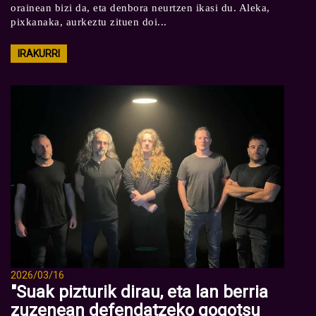
orainean bizi da, eta denbora neurtzen ikasi du. Aleka,
pixkanaka, aurkeztu zituen doi...
IRAKURRI
2026/03/16
"Suak pizturik dirau, eta lan berria
zuzenean defendatzeko gogotsu