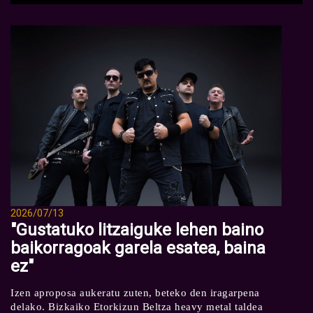
2026/07/13
"Gustatuko litzaiguke lehen baino
baikorragoak garela esatea, baina
ez"
Izen aproposa aukeratu zuten, beteko den iragarpena
delako. Bizkaiko Etorkizun Beltza heavy metal taldea