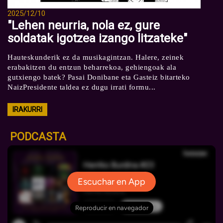
2025/12/10
"Lehen neurria, nola ez, gure
soldatak igotzea izango litzateke"
Hauteskunderik ez da musikagintzan. Halere, zeinek
erabakitzen du entzun beharrekoa, gehiengoak ala
gutxiengo batek? Pasai Donibane eta Gasteiz bitarteko
NaizPresidente taldea ez dugu irrati formu...
IRAKURRI
PODCASTA