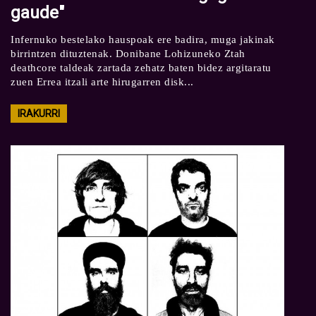
gaude"
Infernuko bestelako hauspoak ere badira, muga jakinak
birrintzen dituztenak. Donibane Lohizuneko Ztah
deathcore taldeak zartada zehatz baten bidez argitaratu
zuen Errea itzali arte hirugarren disk...
IRAKURRI