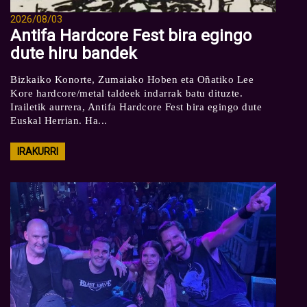
2026/08/03
Antifa Hardcore Fest bira egingo
dute hiru bandek
Bizkaiko Konorte, Zumaiako Hoben eta Oñatiko Lee
Kore hardcore/metal taldeek indarrak batu dituzte.
Irailetik aurrera, Antifa Hardcore Fest bira egingo dute
Euskal Herrian. Ha...
IRAKURRI