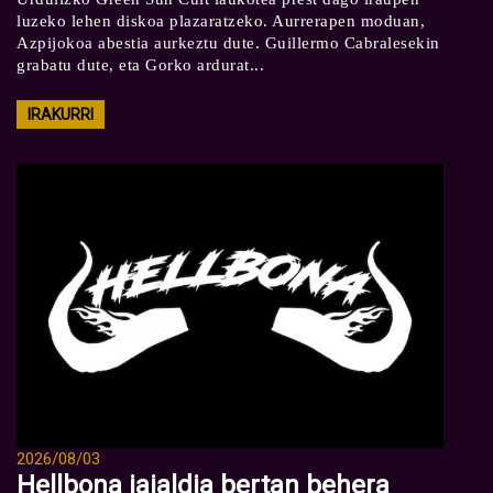
luzeko lehen diskoa plazaratzeko. Aurrerapen moduan,
Azpijokoa abestia aurkeztu dute. Guillermo Cabralesekin
grabatu dute, eta Gorko ardurat...
IRAKURRI
2026/08/03
Hellbona jaialdia bertan behera